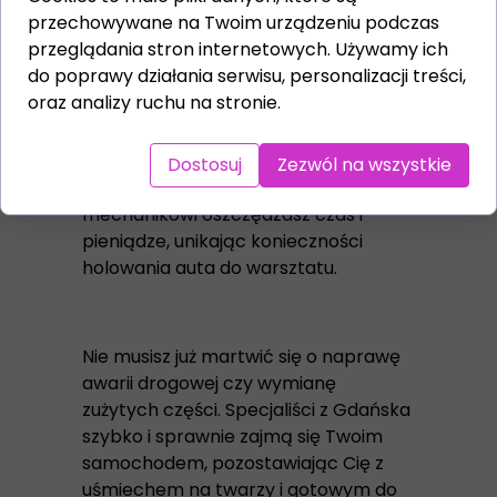
przechowywane na Twoim urządzeniu podczas
przeglądania stron internetowych. Używamy ich
do poprawy działania serwisu, personalizacji treści,
W Gdańsku możesz skorzystać z usług
oraz analizy ruchu na stronie.
wykwalifikowanych specjalistów,
którzy przyjadą do Ciebie w dowolne
miejsce i naprawią Twój pojazd na
Dostosuj
Zezwól na wszystkie
miejscu. Dzięki mobilnemu
mechanikowi oszczędzasz czas i
pieniądze, unikając konieczności
holowania auta do warsztatu.
Nie musisz już martwić się o naprawę
awarii drogowej czy wymianę
zużytych części. Specjaliści z Gdańska
szybko i sprawnie zajmą się Twoim
samochodem, pozostawiając Cię z
uśmiechem na twarzy i gotowym do