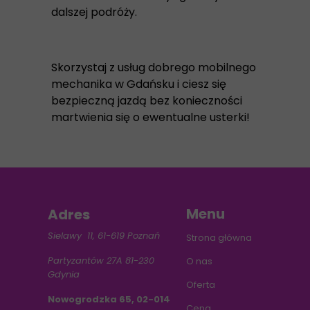
dalszej podróży.
Skorzystaj z usług dobrego mobilnego
mechanika w Gdańsku i ciesz się
bezpieczną jazdą bez konieczności
martwienia się o ewentualne usterki!
Menu
Adres
Sielawy 11, 61-619 Poznań
Strona główna
Partyzantów 27A 81-230
O nas
Gdynia
Oferta
Nowogrodzka 65, 02-014
Cena