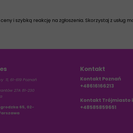
ny i szybką reakcję na zgłoszenia. Skorzystaj z usług m
es
Kontakt
Kontakt Poznań
wy 11, 61-619 Poznań
+48616166213
zantów 27A 81-230
ia
Kontakt Trójmiasto
+48585859651
grodzka 65, 02-
Warszawa