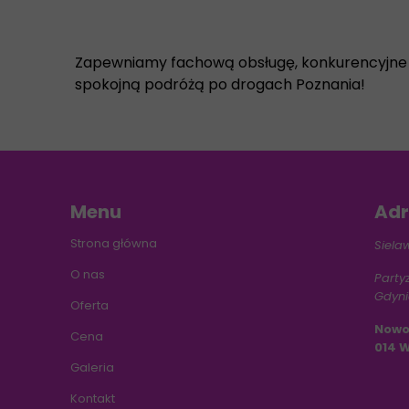
Zapewniamy fachową obsługę, konkurencyjne ce
spokojną podróżą po drogach Poznania!
Menu
Adr
Strona główna
Siela
O nas
Party
Gdyn
Oferta
Nowo
Cena
014 
Galeria
Kontakt