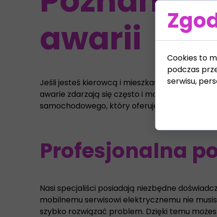
Poznań - s
Zgod
awarii
Cookies to m
podczas prze
serwisu, perso
Jeśli jesteś kierowcą i mieszkasz w Poznaniu, z
awarie zdarzają się często i mogą zdarzyć się
samochodowego, który oferuje szybką pomoc 
Profesjonalna p
Nasi specjaliści posiadają niezbędne doświadcze
mobilnemu serwisowi elektrycznemu nie musisz 
szybko rozwiązać problem. Dzięki temu możes