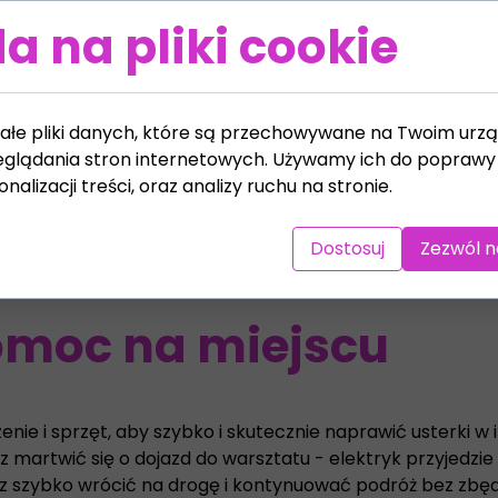
zybka pomoc 
a na pliki cookie
ałe pliki danych, które są przechowywane na Twoim urzą
glądania stron internetowych. Używamy ich do poprawy 
nalizacji treści, oraz analizy ruchu na stronie.
 pewnością wiesz, jak ważne jest posiadanie sprawnej inst
 w najmniej odpowiednim momencie. W takiej sytuacji wart
bez konieczności odholowywania pojazdu do warsztatu.
Dostosuj
Zezwól n
omoc na miejscu
nie i sprzęt, aby szybko i skutecznie naprawić usterki w in
martwić się o dojazd do warsztatu - elektryk przyjedzie
z szybko wrócić na drogę i kontynuować podróż bez zbęd