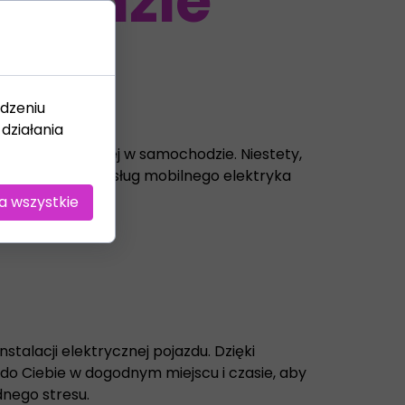
w razie
dzeniu
działania
alacji elektrycznej w samochodzie. Niestety,
o skorzystać z usług mobilnego elektryka
a wszystkie
stalacji elektrycznej pojazdu. Dzięki
 do Ciebie w dogodnym miejscu i czasie, aby
nego stresu.