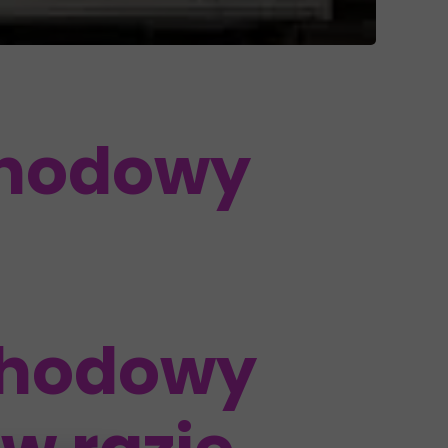
chodowy
chodowy