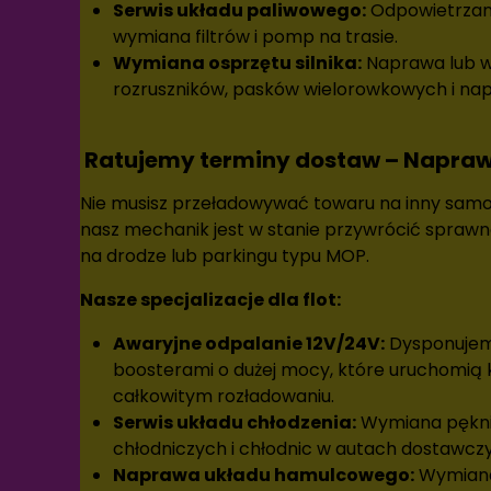
Serwis układu paliwowego:
Odpowietrzani
wymiana filtrów i pomp na trasie.
Wymiana osprzętu silnika:
Naprawa lub w
rozruszników, pasków wielorowkowych i nap
Ratujemy terminy dostaw – Naprawa
Nie musisz przeładowywać towaru na inny sa
nasz mechanik jest w stanie przywrócić spraw
na drodze lub parkingu typu MOP.
Nasze specjalizacje dla flot:
Awaryjne odpalanie 12V/24V:
Dysponujem
boosterami o dużej mocy, które uruchomią 
całkowitym rozładowaniu.
Serwis układu chłodzenia:
Wymiana pękn
chłodniczych i chłodnic w autach dostawcz
Naprawa układu hamulcowego:
Wymiana 