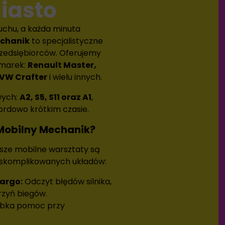
iasto
ruchu, a każda minuta
echanik
to specjalistyczne
rzedsiębiorców. Oferujemy
 marek:
Renault Master,
, VW Crafter
i wielu innych.
wych:
A2, S5, S11 oraz A1
,
ordowo krótkim czasie.
Mobilny Mechanik?
sze mobilne warsztaty są
i skomplikowanych układów:
argo:
Odczyt błędów silnika,
rzyń biegów.
bka pomoc przy