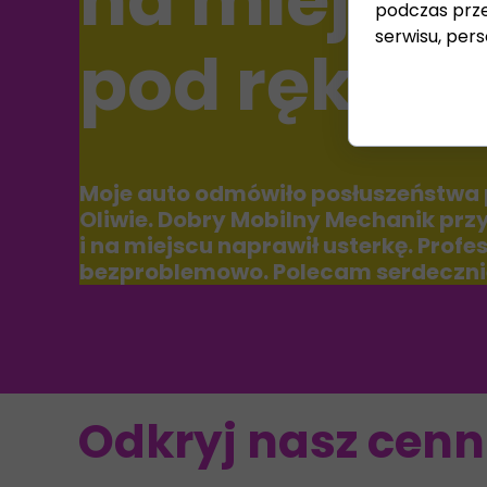
na miejscu
podczas prze
serwisu, perso
pod ręką!
Moje auto odmówiło posłuszeństwa
Oliwie. Dobry Mobilny Mechanik prz
i na miejscu naprawił usterkę. Profes
bezproblemowo. Polecam serdeczni
Odkryj nasz cenni