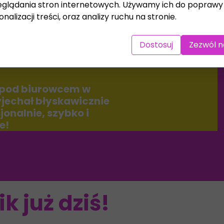
 – zawsze
glądania stron internetowych. Używamy ich do poprawy 
nalizacji treści, oraz analizy ruchu na stronie.
Dostosuj
Zezwól n
 pod biurowcem w
yjechał błyskawicznie
jonalnie, szybko i
e!
k już dziś!