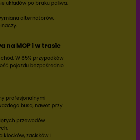
e układów po braku paliwa,
ymiana alternatorów,
inaczy.
 na MOP i w trasie
mochód. W 85% przypadków
ność pojazdu bezpośrednio
y profesjonalnymi
każdego busa, nawet przy
iętych przewodów
ych.
klocków, zacisków i