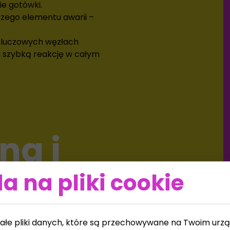
ie gotówki.
szego elementu awarii –
kluczowych węzłach
a szybką reakcję w całym
na i
alna pomoc
a na pliki cookie
ałe pliki danych, które są przechowywane na Twoim urzą