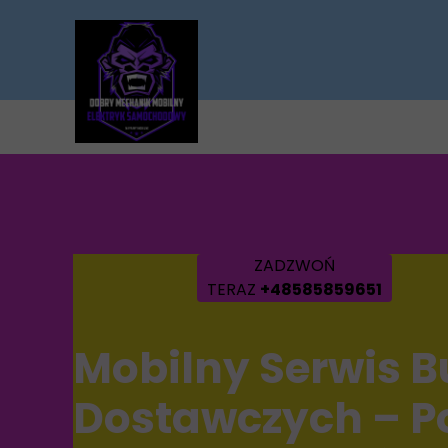
ZADZWOŃ
TERAZ
+48585859651
Mobilny Serwis B
Dostawczych – P