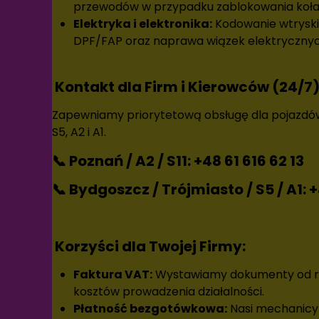
przewodów w przypadku zablokowania koła
Elektryka i elektronika:
Kodowanie wtryskiw
DPF/FAP oraz naprawa wiązek elektrycznyc
Kontakt dla Firm i Kierowców (24/7
Zapewniamy priorytetową obsługę dla pojazdó
S5, A2 i A1.
📞 Poznań / A2 / S11:
+48 61 616 62 13
📞 Bydgoszcz / Trójmiasto / S5 / A1:
+
Korzyści dla Twojej Firmy:
Faktura VAT:
Wystawiamy dokumenty od ręki
kosztów prowadzenia działalności.
Płatność bezgotówkowa:
Nasi mechanicy 