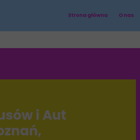
Strona główna
O nas
usów i Aut
oznań,