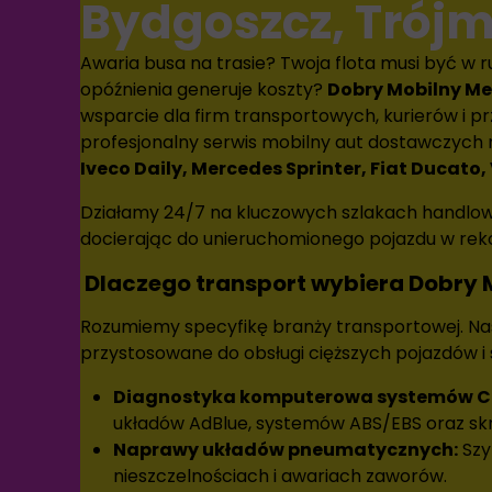
Bydgoszcz, Trójm
Awaria busa na trasie? Twoja flota musi być w 
opóźnienia generuje koszty?
Dobry Mobilny M
wsparcie dla firm transportowych, kurierów i p
profesjonalny serwis mobilny aut dostawczych
Iveco Daily, Mercedes Sprinter, Fiat Ducato
Działamy 24/7 na kluczowych szlakach handlo
docierając do unieruchomionego pojazdu w rek
Dlaczego transport wybiera Dobry 
Rozumiemy specyfikę branży transportowej. Na
przystosowane do obsługi cięższych pojazdów 
Diagnostyka komputerowa systemów C
układów AdBlue, systemów ABS/EBS oraz sk
Naprawy układów pneumatycznych:
Szy
nieszczelnościach i awariach zaworów.